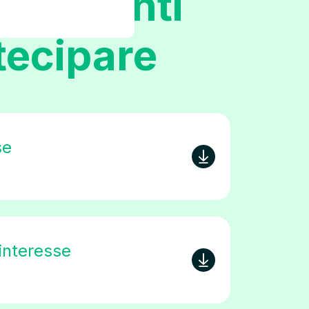
 documenti
tecipare
se
interesse