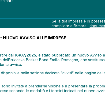
tecipare
Se la tua impresa è in posses
compilare e firmare i
documen
Guarda le date dei nostri
event
 NUOVO AVVISO ALLE IMPRESE
programma di finanziamenti.
rtire dal
16/07/2025
, è stato pubblicato un nuovo Avviso a
o dell’iniziativa Basket Bond Emilia-Romagna, che sostituisc
dente avviso.
isponibile nella sezione dedicata “avvisi” nella pagina del s
 sono invitate a prenderne visione e a presentare la propri
esse secondo le modalità e i termini indicati nel nuovo avvi