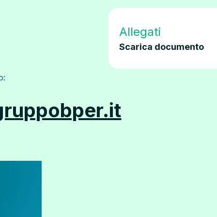
Allegati
Scarica documento
o:
ruppobper.it