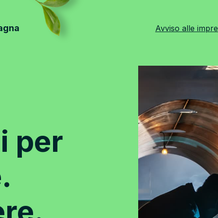
magna
Avviso alle impr
i per
.
ere.