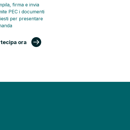
pila, firma e invia
mite PEC i documenti
hiesti per presentare
manda
rtecipa ora