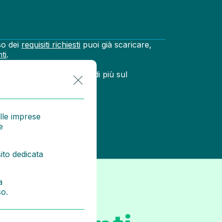
so dei
requisiti richiesti
puoi già scaricare,
ti
.
i
e partecipa per sapere di più sul
lle imprese
e
ito dedicata
a
so.